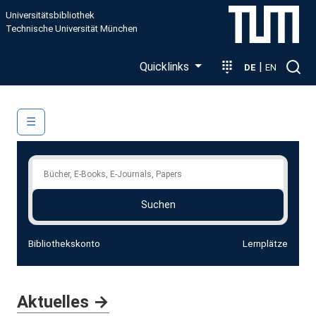
Direkt zum Inhalt
Universitätsbibliothek
Technische Universität München
Quicklinks
|
DE
EN
Main navigation
☰
Suche im Bibliotheksbestand
Suchen
Bibliothekskonto
Lernplätze
Aktuelles →