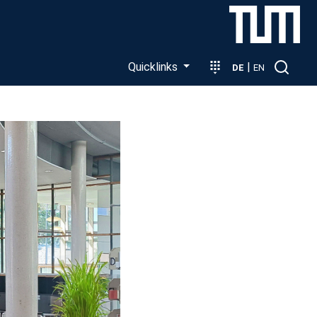
Quicklinks
|
DE
EN