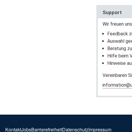
Support
Wir freuen un
Feedback z
Auswahl ge
Beratung zu
Hilfe beim 
Hinweise au
Vereinbaren Si
information@
FOOTER
Kontakt
Jobs
Barrierefreiheit
Datenschutz
Impressum