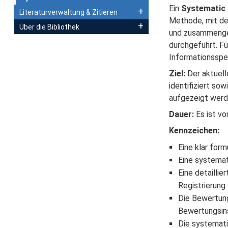
Ein
Systematic
Literaturverwaltung & Zitieren
Methode, mit de
Über die Bibliothek
und zusammengef
durchgeführt. F
Informationsspez
Ziel:
Der aktuell
identifiziert so
aufgezeigt werd
Dauer:
Es ist v
Kennzeichen:
Eine klar for
Eine systemat
Eine detaillie
Registrierun
Die Bewertung
Bewertungsin
Die systemati