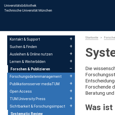
Direkt zum Inhalt
Universitätsbibliothek
Technische Universität München
Main navigation
Startseite
Forsche
Kontakt & Support
Suchen & Finden
Syst
Ausleihen & Online nutzen
Lernen & Weiterbilden
Die wissensch
Forschen & Publizieren
Forschungssta
Forschungsdatenmanagement
Entscheidunge
Publikationsserver mediaTUM
Forschende de
Open Access
Beratung und
TUM.University Press
Was ist
Sichtbarkeit & Forschungsimpact
Systematic Review