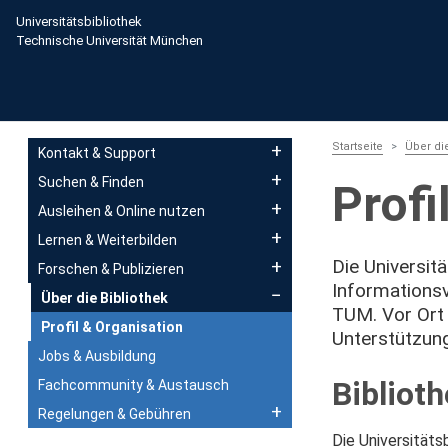
Direkt zum Inhalt
Universitätsbibliothek
Technische Universität München
Main navigation
Startseite
Über die
Kontakt & Support
Suchen & Finden
Profi
Ausleihen & Online nutzen
Lernen & Weiterbilden
Die Universitä
Forschen & Publizieren
Informationsv
Über die Bibliothek
TUM. Vor Ort i
Profil & Organisation
Unterstützung
Jobs & Ausbildung
Biblioth
Fachcommunity & Austausch
Regelungen & Gebühren
Die Universität