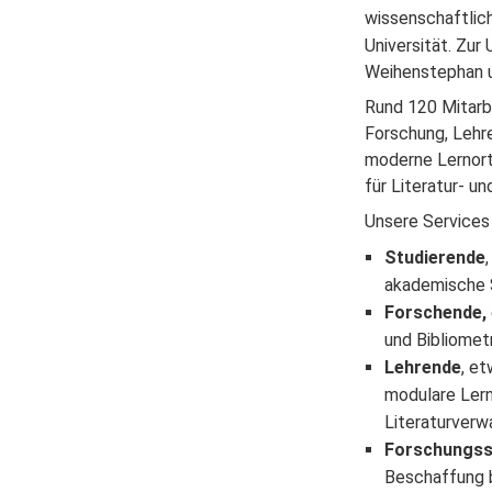
wissenschaftlic
Universität. Zur
Weihenstephan u
Rund 120 Mitarbe
Forschung, Lehre
moderne Lernorte
für Literatur- u
Unsere Services
Studierende
akademische Sc
Forschende,
und Bibliometr
Lehrende
, e
modulare Lern
Literaturverwa
Forschungss
Beschaffung b