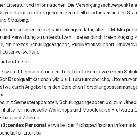
her Literatur und Informationen. Die Versorgungsschwerpunkte 
 Universitätsbibliothek gehören neun
Teilbibliotheken
an den Stan
nd Straubing.
itende arbeiten in sechs Abteilungen dafür, alle TUM-Mitgliede
 und Verwaltung zu unterstützen – sei es durch freien Zugang z
, ein breites Schulungsangebot, Publikationssupport, innovative
nd Datenverwaltung.
 unterstützen
, etwa mit Lernräumen in den Teilbibliotheken sowie einem Schu
hlüsselqualifikationen wie u.a. Literaturrecherche, Literaturver
etwa durch Angebote in den Bereichen Forschungsdatenmanage
ie.
twa mit Semesterapparaten, Schulungsangeboten u.a. zum Urhebe
inhalte für individuelle Workshops und Moodlekurse – etwa zu L
ltung und Zitieren.
tützendes Personal
, etwa bei der fachspezifischen Informati
enötigter Literatur.