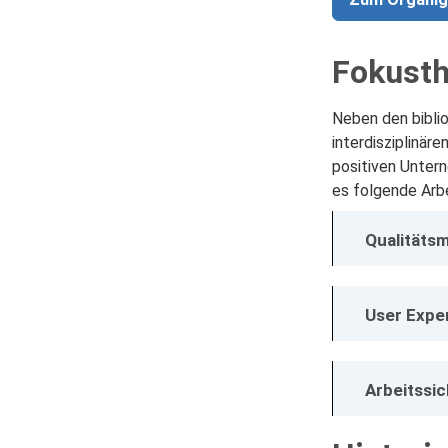
Fokust
Neben den biblio
interdisziplinär
positiven Unter
es folgende Arb
Qualitäts
User Expe
Arbeitssi