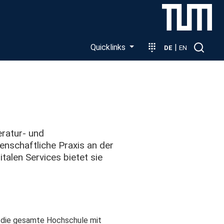
Quicklinks
|
DE
EN
eratur‑ und
enschaftliche Praxis an der
talen Services bietet sie
t die gesamte Hochschule mit