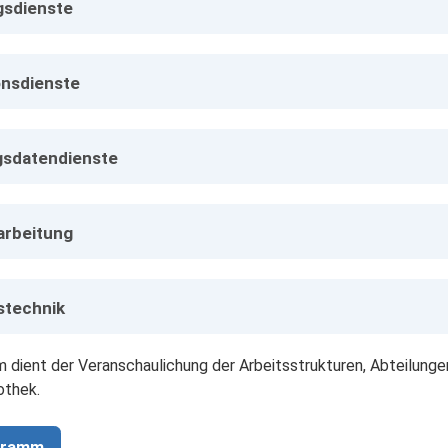
sdienste
onsdienste
sdatendienste
rbeitung
stechnik
 dient der Veranschaulichung der Arbeitsstrukturen, Abteilung
othek.
gramm