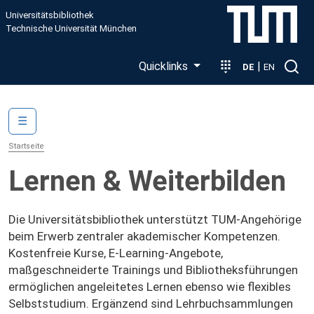
Direkt zum Inhalt
Universitätsbibliothek
Technische Universität München
Quicklinks
|
DE
EN
Main navigation
☰
Startseite
Lernen & Weiterbilden
Die Universitätsbibliothek unterstützt TUM-Angehörige
beim Erwerb zentraler akademischer Kompetenzen.
Kostenfreie Kurse, E‑Learning‑Angebote,
maßgeschneiderte Trainings und Bibliotheksführungen
ermöglichen angeleitetes Lernen ebenso wie flexibles
Selbststudium. Ergänzend sind Lehrbuchsammlungen