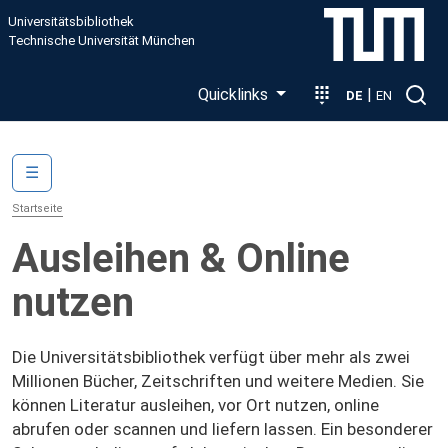
Direkt zum Inhalt
Universitätsbibliothek
Technische Universität München
Quicklinks
|
DE
EN
Main navigation
☰
Startseite
Ausleihen & Online
nutzen
Die Universitätsbibliothek verfügt über mehr als zwei
Millionen Bücher, Zeitschriften und weitere Medien. Sie
können Literatur ausleihen, vor Ort nutzen, online
abrufen oder scannen und liefern lassen. Ein besonderer