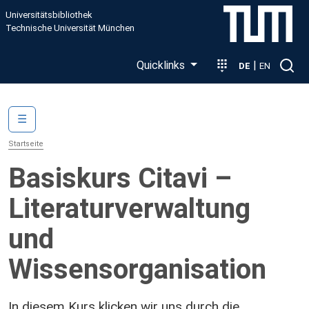
Direkt zum Inhalt
Universitätsbibliothek
Technische Universität München
Quicklinks
|
DE
EN
Main navigation
☰
Startseite
Basiskurs Citavi –
Literaturverwaltung
und
Wissensorganisation
In diesem Kurs klicken wir uns durch die