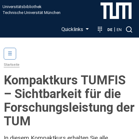
Direkt zum Inhalt
Universitätsbibliothek
Technische Universität München
Quicklinks
|
DE
EN
Main navigation
☰
Startseite
Kompaktkurs TUMFIS
– Sichtbarkeit für die
Forschungsleistung der
TUM
In diesem Kompaktkurs erhalten Sie alle